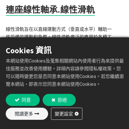
連座線性軸承.線性滑軌
線性滑軌旨在以直線運動方式（垂直或水平）輔助一
件設備的運動和負載。線性滑軌廣泛的應用於各種工
業和製造業。例如你可以常常看到不同規格和不同形
Cookies 資訊
式的線軌應用在CNC的機台或3D列印的機器中，包括
從一個家用的小列印機至一個大型的3D工業列印機。
本網站使用Cookies及蒐集相關網站內使用者行為來提供最
如果您需要一個高精度、高剛性和長壽命的系統，線
佳服務並改善使用體驗。詳細內容請參閱隱私權政策。您
性滑軌是一個很棒的選擇。
可以隨時變更您是否同意本網站使用Cookies。若您繼續瀏
覽本網站，即表示您同意本網站使用Cookies。
線性軸承係由外筒、鋼珠、鋼珠保持器與兩端扣環所
組成，保持器裝置於外筒之內，由兩扣環固定，使鋼
同意
拒絕
珠在軌道面重複循環而不致脫落，線性軸承由這些部
閱讀更多
變更設定
品組成，以達其功能要求，外筒經充分的熱處理而達
到相當的硬度，以確保運動時的安定性及壽命，鋼珠