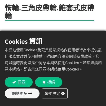
惰輪.三角皮帶輪.錐套式皮帶
輪
加入詢價車
Cookies 資訊
本網站使用Cookies及蒐集相關網站內使用者行為來提供最
佳服務並改善使用體驗。詳細內容請參閱隱私權政策。您
可以隨時變更您是否同意本網站使用Cookies。若您繼續瀏
覽本網站，即表示您同意本網站使用Cookies。
Description
產品說明
同意
拒絕
特長
閱讀更多
變更設定
自動調整鏈條（時規）皮帶張力、補償齒隙及
伸張滑差。